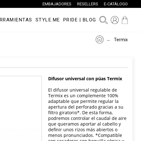
EMBAJADORES
RESELLERS
E-CATÁLOGO
RRAMIENTAS
STYLE.ME
PRIDE
|
BLOG
Termix
Difusor universal con púas Termix
El difusor universal regulable de
Termix es un complemente 100%
adaptable que permite regular la
apertura del perforado gracias a su
filtro giratorio*. De esta forma,
podremos controlar el caudal de aire
que queramos aportar al cabello y
definir unos rizos más abiertos o
menos pronunciados. *Compatible
con secadores con boquilla cónica y