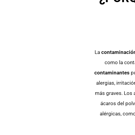
La
contaminación 
como la cont
contaminantes
pu
alergias, irritac
más graves. Los a
ácaros del pol
alérgicas, como