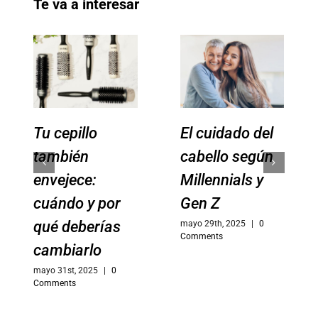
Te va a interesar
Tu cepillo
El cuidado del
también
cabello según
envejece:
Millennials y
cuándo y por
Gen Z
qué deberías
mayo 29th, 2025
|
0
Comments
cambiarlo
mayo 31st, 2025
|
0
Comments