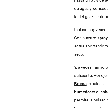
hasta un 65% de a
de agua y, consecu
la del gas/electric
Incluso hay veces 
Con nuestro
spray
actúa aportando t
seco.
Y, a veces, tan so
suficiente. Por eje
Bruma
expulsa la 
humedecer el cabe
permite la pulsac