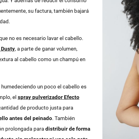
gua. Y además de reducir el consumo
entemente, su factura, también bajará
idad.
que no es necesario lavar el cabello.
 Dusty
, a parte de ganar volumen,
extura al cabello como un champú en
lo humedeciendo un poco el cabello es
mplo, el
spray pulverizador Efecto
cantidad de producto justa para
llo antes del peinado
. También
ión prolongada para
distribuir de forma