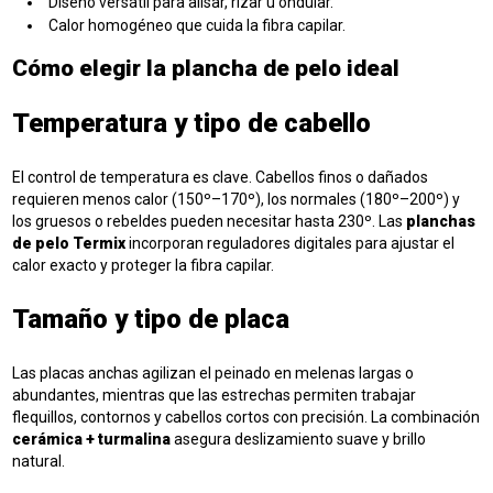
Diseño versátil para alisar, rizar u ondular.
Calor homogéneo que cuida la fibra capilar.
Cómo elegir la plancha de pelo ideal
Temperatura y tipo de cabello
El control de temperatura es clave. Cabellos finos o dañados
requieren menos calor (150º–170º), los normales (180º–200º) y
los gruesos o rebeldes pueden necesitar hasta 230º. Las
planchas
de pelo Termix
incorporan reguladores digitales para ajustar el
calor exacto y proteger la fibra capilar.
Tamaño y tipo de placa
Las placas anchas agilizan el peinado en melenas largas o
abundantes, mientras que las estrechas permiten trabajar
flequillos, contornos y cabellos cortos con precisión. La combinación
cerámica + turmalina
asegura deslizamiento suave y brillo
natural.